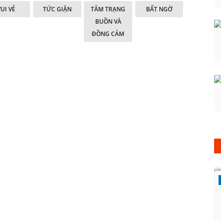
VUI VẺ
TỨC GIẬN
TÂM TRẠNG
BẤT NGỜ
BUỒN VÀ
ĐỒNG CẢM
Tin tức