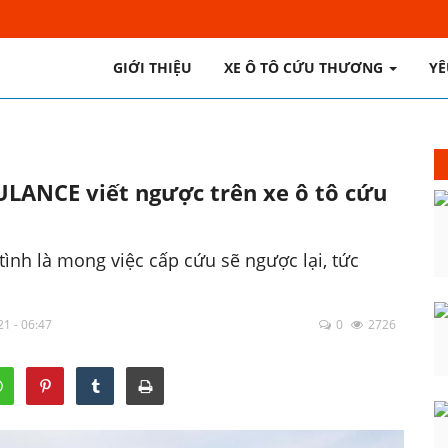
GIỚI THIỆU
XE Ô TÔ CỨU THƯƠNG
YÊ
LANCE viết ngược trên xe ô tô cứu
ình là mong việc cấp cứu sẽ ngược lại, tức
21 - 06:47
0
2726