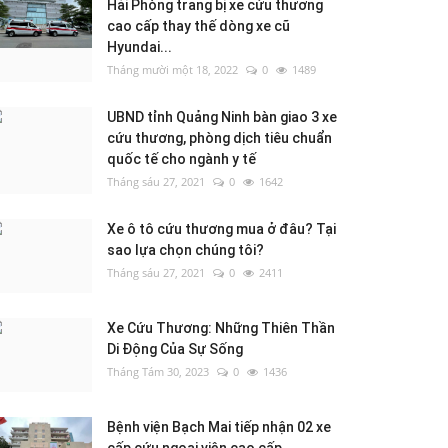
Hải Phòng trang bị xe cứu thương
cao cấp thay thế dòng xe cũ
Hyundai...
Tháng mười một 18, 2022
0
1489
UBND tỉnh Quảng Ninh bàn giao 3 xe
cứu thương, phòng dịch tiêu chuẩn
quốc tế cho ngành y tế
Tháng sáu 27, 2021
0
1642
Xe ô tô cứu thương mua ở đâu? Tại
sao lựa chọn chúng tôi?
Tháng sáu 27, 2021
0
2411
Xe Cứu Thương: Những Thiên Thần
Di Động Của Sự Sống
Tháng Tám 30, 2023
0
1436
Bệnh viện Bạch Mai tiếp nhận 02 xe