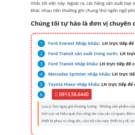
nhắc tới việc này. Ngoài ra, các hãng sản xuất loại
khác nhau nên thường ghi chung thứ ngôn ngữ phổ 
Chúng tôi tự hào là đơn vị chuyên
Ford Everest Nhập khẩu
: LH trực tiếp để
Ford Transit sản xuất trong nước
:
LH trực
Ford Transit nhập khẩu
: LH trực tiếp để 
Mercedes Sprinter nhập khẩu
: LH trực ti
Toyota Hiace nhập khẩu
: LH trực tiếp để
0913.58.6440
Lưu ý: Gọi ngay giá thương lượng - Những sản phẩm của c
tích cực và hiệu quả cho công tác của các cơ quan, đơn
thiết bị phục vị công tác, cứu hộ cứu nạn, thiết bị y tế, x