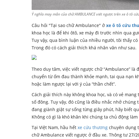
Ý nghĩa may mắn của chữ AMBULANCE viết ngược trên xe ô tô cứ
Câu hỏi "Tại sao chữ Ambulance" ở
xe ô tô cứu th
khoa học là để khi ôtô, xe máy đi trước nhìn qua 
Tuy vậy, qua bình luận của nhiều người, tôi thấy có
Trong đó có cách giải thích khá nhân văn như sau.
Theo duy tâm, việc viết ngược chữ “Ambulance” là 
chuyển từ ốm đau thành khỏe mạnh, tai qua nạn khỏ
hoặc làm ngược lại với ý của “thần chết”.
Cách giải thích này không khoa học, và có vẻ mang 
số đông. Tuy vậy, đó cũng là điều nhắc nhở chúng 
đang giành giật sự sống từng giây phút, hãy biết q
Không có gì là khó khăn khi chúng ta chủ động làm v
Tại Việt Nam, hầu hết
xe cứu thương
chuyên dụng t
chữ Ambulance viết ngược ở đầu xe. Thông tư 27/2