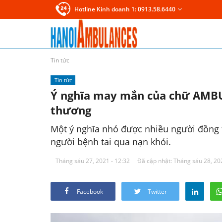
Hotline Kinh doanh 1: 0913.58.6440
Tin tức
Tin tức
Ý nghĩa may mắn của chữ AMBU
thương
Một ý nghĩa nhỏ được nhiều người đồng t
người bệnh tai qua nạn khỏi.
Tháng sáu 27, 2021 - 12:32
Đã cập nhật: Tháng sáu 28, 20
Facebook
Twitter