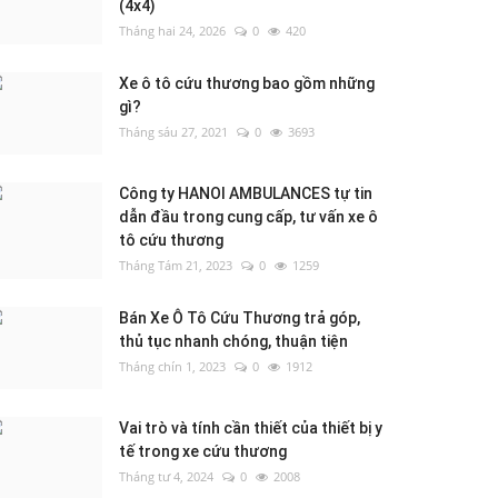
(4x4)
Tháng hai 24, 2026
0
420
Xe ô tô cứu thương bao gồm những
gì?
Tháng sáu 27, 2021
0
3693
Công ty HANOI AMBULANCES tự tin
dẫn đầu trong cung cấp, tư vấn xe ô
tô cứu thương
Tháng Tám 21, 2023
0
1259
Bán Xe Ô Tô Cứu Thương trả góp,
thủ tục nhanh chóng, thuận tiện
Tháng chín 1, 2023
0
1912
Vai trò và tính cần thiết của thiết bị y
tế trong xe cứu thương
Tháng tư 4, 2024
0
2008