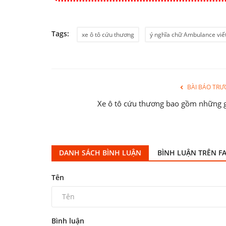
Tags:
xe ô tô cứu thương
ý nghĩa chữ Ambulance viế
BÀI BÁO TRƯ
Xe ô tô cứu thương bao gồm những g
DANH SÁCH BÌNH LUẬN
BÌNH LUẬN TRÊN F
Tên
Bình luận