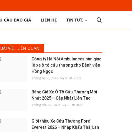
U CẦU BÁO GIÁ
LIÊN HỆ
TIN TỨC
BÀI VIẾT LIÊN QUAN
Công ty Hà Nội Ambulances bàn giao
lô xe ô tô cứu thương cho Bệnh viện
Hồng Ngọc
Tháng hai 8, 2022
0
2369
Bảng Giá Xe Ô Tô Cứu Thương Mới
Nhất 2025 – Cập Nhật Liên Tục
Tháng sáu 27, 2021
0
4600
Giới thiệu Xe Cứu Thương Ford
Everest 2026 – Nhập Khẩu Thái Lan