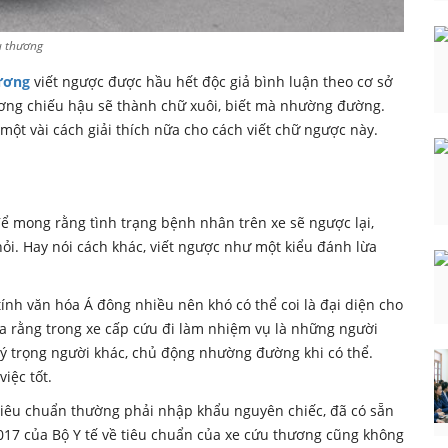
u thương
ương
viết ngược được hầu hết độc giả bình luận theo cơ sở
gương chiếu hậu sẽ thành chữ xuôi, biết mà nhường đường.
 một vài cách giải thích nữa cho cách viết chữ ngược này.
để mong rằng tình trạng bệnh nhân trên xe sẽ ngược lại,
i. Hay nói cách khác, viết ngược như một kiểu đánh lừa
tính văn hóa Á đông nhiều nên khó có thể coi là đại diện cho
ta rằng trong xe cấp cứu đi làm nhiệm vụ là những người
uý trọng người khác, chủ động nhường đường khi có thể.
iệc tốt.
iêu chuẩn thường phải nhập khẩu nguyên chiếc, đã có sẵn
017 của Bộ Y tế về tiêu chuẩn của xe cứu thương cũng không