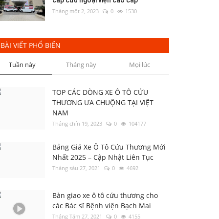
cấp cứu ngoại viện cao cấp
Tháng một 2, 2023
0
1530
BÀI VIẾT PHỔ BIẾN
Tuần này
Tháng này
Mọi lúc
TOP CÁC DÒNG XE Ô TÔ CỨU
THƯƠNG ƯA CHUỘNG TẠI VIỆT
NAM
Tháng chín 19, 2023
0
104177
Bảng Giá Xe Ô Tô Cứu Thương Mới
Nhất 2025 – Cập Nhật Liên Tục
Tháng sáu 27, 2021
0
4692
Bàn giao xe ô tô cứu thương cho
các Bác sĩ Bệnh viện Bạch Mai
Tháng Tám 27, 2021
0
4155