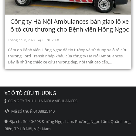
Công ty Hà Nội Ambulances bàn giao lô xe
ô tô cứu thương cho Bệnh viện Hồng Ngọc
Tháng hai 8, 2022
0
2368
Cám ơn Bệnh viện Hồng Ngọc đã tin tưởng và sử dụng xe ô tô cứu
thương Ford Transit nhập khẩu của công ty Hà Nội Ambulances.
Đây là những chiếc xe cứu thương đẹp, nội thất cao cấp,...
XE Ô TÔ CỨU THƯƠNG
CÔNG TY TNHH HÀ NỘI AMBULANCES
Mã số thuế: 0108825140
Địa chỉ: Số 40/298 Đường Ngọc Lâm, Phường Ngọc Lâm, Quận Long
Biên, TP Hà Nội, Việt Nam