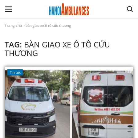
Trang chủ
bàn giao xe ô tô cứu thương
GIỚI THIỆU
TAG:
BÀN GIAO XE Ô TÔ CỨU
THƯƠNG
XE Ô TÔ CỨU THƯƠNG
Tin tức
YÊU CẦU BÁO GIÁ
LIÊN HỆ
TIN TỨC