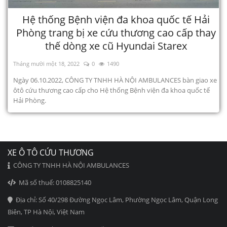
Hệ thống Bệnh viện đa khoa quốc tế Hải
Phòng trang bị xe cứu thương cao cấp thay
thế dòng xe cũ Hyundai Starex
Tháng mười một 18, 2022
0
1490
Ngày 06.10.2022, CÔNG TY TNHH HÀ NỘI AMBULANCES bàn giao xe
ôtô cứu thương cao cấp cho Hệ thống Bệnh viện đa khoa quốc tế
Hải Phòng.
XE Ô TÔ CỨU THƯƠNG
CÔNG TY TNHH HÀ NỘI AMBULANCES
Mã số thuế: 0108825140
Địa chỉ: Số 40/298 Đường Ngọc Lâm, Phường Ngọc Lâm, Quận Long
Biên, TP Hà Nội, Việt Nam