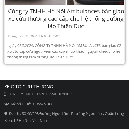
Công ty TNHH Hà Nội Ambulances bàn giao
xe cứu thương cao cấp cho hệ thống dưỡng
lão Thiên Đức
Tháng năm 31, 2024
0
1902
Ngày 02.5.2024, CÔNG TY TNHH HÀ NỘI AMBULANCES bàn giao 02
xe ôtô cấp cứu ngoại viện cao cấp nhập khẩu nguyên chiếc cho hệ
thống trung tâm dưỡng lão Thiên Đức.
XE Ô TÔ CỨU THƯƠNG
CÔNG TY TNHH HÀ NỘI AMBULANCES
Mã số thuế: 0108825140
Địa chỉ: Số 40/298 Đường Ngọc Lâm, Phường Ngọc Lâm, Quận Long
Biên, TP Hà Nội, Việt Nam