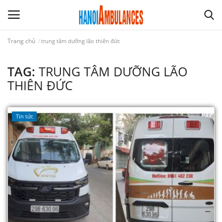
Trang chủ
trung tâm dưỡng lão thiên đức
GIỚI THIỆU
TAG:
TRUNG TÂM DƯỠNG LÃO
THIÊN ĐỨC
XE Ô TÔ CỨU THƯƠNG
Tin tức
YÊU CẦU BÁO GIÁ
LIÊN HỆ
TIN TỨC