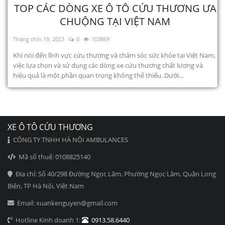
TOP CÁC DÒNG XE Ô TÔ CỨU THƯƠNG ƯA
CHUỘNG TẠI VIỆT NAM
Tháng chín 19, 2023
0
103869
Khi nói đến lĩnh vực cứu thương và chăm sóc sức khỏe tại Việt Nam,
việc lựa chọn và sử dụng các dòng xe cứu thương chất lượng và
hiệu quả là một phần quan trọng không thể thiếu. Dưới...
XE Ô TÔ CỨU THƯƠNG
CÔNG TY TNHH HÀ NỘI AMBULANCES
Mã số thuế: 0108825140
Địa chỉ: Số 40/298 Đường Ngọc Lâm, Phường Ngọc Lâm, Quận Long
Biên, TP Hà Nội, Việt Nam
Email: xuankenguyen@gmail.com
Hotline Kinh doanh 1:
0913.58.6440