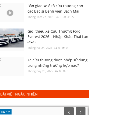
Bàn giao xe ô tô cứu thương cho
các Bác sĩ Bệnh viện Bạch Mai
Tháng Tám 27, 2021
0
4155
Giới thiệu Xe Cứu Thương Ford
Everest 2026 – Nhập Khẩu Thái Lan
(4x4)
Tháng hai 24, 2026
0
0
Xe cứu thương được phép sử dụng
trong những trường hợp nào?
Tháng bảy 26, 2025
0
0
BÀI VIẾT NGẪU NHIÊN
Tin tức
Tin tức