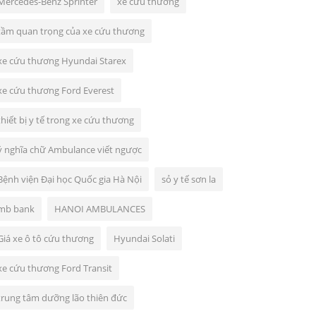
Mercedes-Benz Sprinter
xe cứu thương
tầm quan trọng của xe cứu thương
xe cứu thương Hyundai Starex
xe cứu thương Ford Everest
thiết bị y tế trong xe cứu thương
ý nghĩa chữ Ambulance viết ngược
Bệnh viện Đại học Quốc gia Hà Nội
sỏ y tế sơn la
mb bank
HANOI AMBULANCES
Giá xe ô tô cứu thương
Hyundai Solati
xe cứu thương Ford Transit
trung tâm dưỡng lão thiên đức