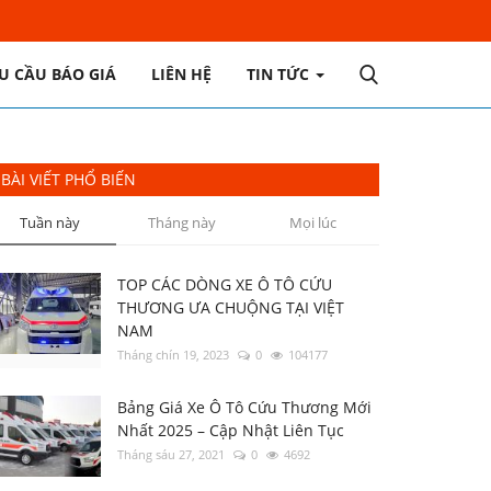
U CẦU BÁO GIÁ
LIÊN HỆ
TIN TỨC
BÀI VIẾT PHỔ BIẾN
Tuần này
Tháng này
Mọi lúc
TOP CÁC DÒNG XE Ô TÔ CỨU
THƯƠNG ƯA CHUỘNG TẠI VIỆT
NAM
Tháng chín 19, 2023
0
104177
Bảng Giá Xe Ô Tô Cứu Thương Mới
Nhất 2025 – Cập Nhật Liên Tục
Tháng sáu 27, 2021
0
4692