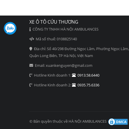
XE Ô TÔ CỨU THƯƠNG
CÔNG TY TNHH HÀ NỘI AMBULANCES
Mã số thuế: 0108825140
Địa chỉ: Số 40/298 Đường Ngọc Lâm, Phường Ngọc Lâm,
Quận Long Biên, TP Hà Nội, Việt Nam
Email: xuankenguyen@gmail.com
Hotline Kinh doanh 1:
0913.58.6440
Hotline Kinh doanh 2:
0935.75.6336
© Bản quyền thuộc về HÀ NỘI AMBULANCES