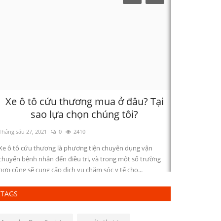
Xe ô tô cứu thương mua ở đâu? Tại
Bệnh vi
sao lựa chọn chúng tôi?
đầu t
Tháng sáu 27, 2021
0
2410
Tháng chín 24, 2
Xe ô tô cứu thương là phương tiện chuyên dụng vận
Bệnh viện Đại h
chuyển bệnh nhân đến điều trị, và trong một số trường
mô hình mới về
hợp cũng sẽ cung cấp dịch vụ chăm sóc y tế cho...
dịch vụ y tế ch
TAGS