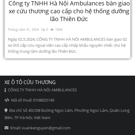
Công ty TNHH Hà Nội Ambulances bàn giao
xe cứu thương cao cấp cho hệ thống dưỡng
lão Thiên Đức
Tháng năm 31, 2024
0
1904
Ngày 02.5.2024, CÔNG TY TNHH HÀ NỘI AMBULANCES bàn giao 02
xe ôtô cấp cứu ngoại viện cao cấp nhập khẩu nguyên chiếc cho hệ
thống trung tâm dưỡng lão Thiên Đức.
XE Ô TÔ CỨU THƯƠNG
CÔNG TY TNHH HÀ NỘI AMBULANCES
Mã số thuế: 0108825140
Địa chỉ: Số 40/298 Đường Ngọc Lâm, Phường Ngọc Lâm, Quận Long
Biên, TP Hà Nội, Việt Nam
Email: xuankenguyen@gmail.com