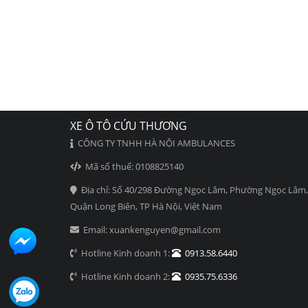
XE Ô TÔ CỨU THƯƠNG
CÔNG TY TNHH HÀ NỘI AMBULANCES
Mã số thuế: 0108825140
Địa chỉ: Số 40/298 Đường Ngọc Lâm, Phường Ngọc Lâm,
Quận Long Biên, TP Hà Nội, Việt Nam
Email: xuankenguyen@gmail.com
Hotline Kinh doanh 1:
0913.58.6440
Hotline Kinh doanh 2:
0935.75.6336