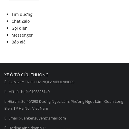
Tìm đường
Chat Zalo
Gọi điện
Messenger
Báo giá
XE Ô TÔ CỨU THƯƠNG
CÔNG TY TNHH HÀ NỘI AMBULANCES
Mã số thuế: 0108825140
Địa chỉ: Số 40/298 Đường Ngọc Lâm, Phường Ngọc Lâm, Quận Long
Biên, TP Hà Nội, Việt Nam
Email: xuankenguyen@gmail.com
Hotline Kinh doanh 1:
0913.58.6440